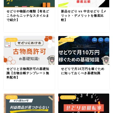
せどりや物販の種類【有名ど
新品せどり vs 中古せどり【メ
ころからニッチなスタイルま
リット・デメリットを徹底比
で紹介】
較】
ノウハウ
ブログ案内
せどりと古物商許可の基礎知
せどりで月10万円を稼ぐため
識【古物台帳テンプレート無
に知っておくべき基礎知識
料配布】
ノウハウ
ファイナンス