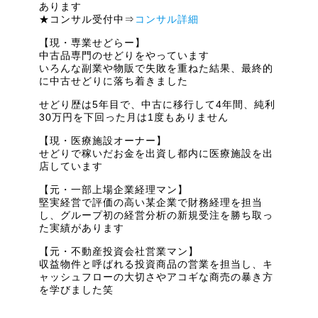
あります
★コンサル受付中⇒
コンサル詳細
【現・専業せどらー】
中古品専門のせどりをやっています
いろんな副業や物販で失敗を重ねた結果、最終的
に中古せどりに落ち着きました
せどり歴は5年目で、中古に移行して4年間、純利
30万円を下回った月は1度もありません
【現・医療施設オーナー】
せどりで稼いだお金を出資し都内に医療施設を出
店しています
【元・一部上場企業経理マン】
堅実経営で評価の高い某企業で財務経理を担当
し、グループ初の経営分析の新規受注を勝ち取っ
た実績があります
【元・不動産投資会社営業マン】
収益物件と呼ばれる投資商品の営業を担当し、キ
ャッシュフローの大切さやアコギな商売の暴き方
を学びました笑