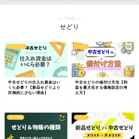
― TAG ―
せどり
ファイナンス
ノウハウ
中古せどりの仕入れ資金はい
中古せどりの値付け方法【利
くら必要？【新品せどりより
益を最大化する価格設定の考
圧倒的に少ない理由】
え方】
ブログ案内
マインド