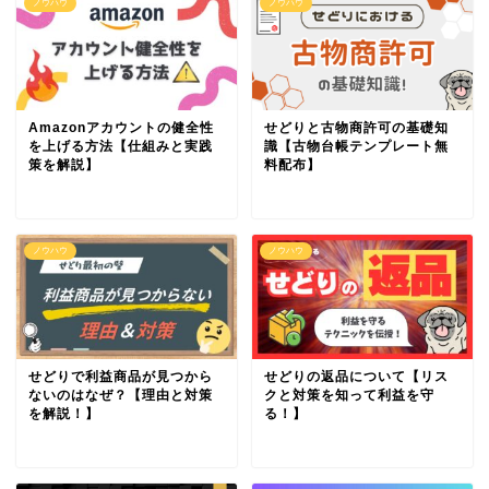
ノウハウ
ノウハウ
Amazonアカウントの健全性
せどりと古物商許可の基礎知
を上げる方法【仕組みと実践
識【古物台帳テンプレート無
策を解説】
料配布】
ノウハウ
ノウハウ
せどりで利益商品が見つから
せどりの返品について【リス
ないのはなぜ？【理由と対策
クと対策を知って利益を守
を解説！】
る！】