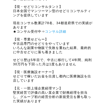
【現・せどりコンサルタント】
日本全国でマンツーマン型のせどりコンサルティ
ングを提供しています
現在コンサル数累計78名、34都道府県での実績が
あります
★コンサル受付中⇒
コンサル詳細
【現・専業せどらー】
中古品専門のせどりをやっています
いろんな副業や物販で失敗を重ねた結果、最終的
に中古せどりに落ち着きました
せどり歴は5年目で、中古に移行して4年間、純利
30万円を下回った月は1度もありません
【現・医療施設オーナー】
せどりで稼いだお金を出資し都内に医療施設を出
店しています
【元・一部上場企業経理マン】
堅実経営で評価の高い某企業で財務経理を担当
し、グループ初の経営分析の新規受注を勝ち取っ
た実績があります