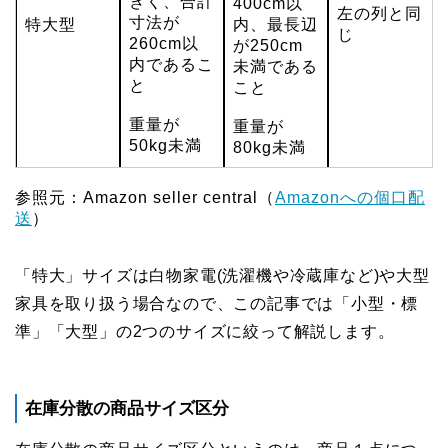
きく、合計
400cm以
左の列と同
寸法が
特大型
内、最長辺
じ
260cm以
が250cm
内であるこ
未満である
と
こと
重量が
重量が
50kg未満
80kg未満
参照元：Amazon seller central（
Amazonへの個口配
送
）
「特大」サイズは白物家電(洗濯機や冷蔵庫など)や大型
家具を取り扱う場合なので、この記事では「小型・標
準」「大型」の2つのサイズに絞って解説します。
在庫分散の商品サイズ区分