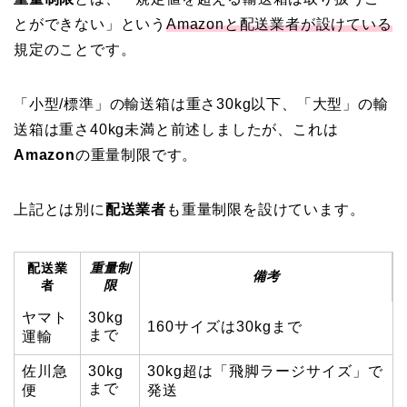
とができない」という
Amazonと配送業者が設けている
規定のことです。
「小型/標準」の輸送箱は重さ30kg以下、「大型」の輸
送箱は重さ40kg未満と前述しましたが、これは
Amazon
の重量制限です。
上記とは別に
配送業者
も重量制限を設けています。
配送業
重量制
備考
者
限
ヤマト
30kg
160サイズは30kgまで
まで
運輸
佐川急
30kg
30kg超は「飛脚ラージサイズ」で
まで
便
発送