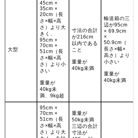
45cm ×
35cm ×
20cm（長
輸送箱の三
さ×幅×高
辺が95cm
さ）より大
寸法の合計
× 69.9cm
きく、
×
が216cm
95cm ×
50.9cm（
以内である
70cm ×
長さ×幅×
大型
こと
51cm（長
高さ）より
さ×幅×高
重量が
小さい
さ）より小
40kg未満
さい
重量が
40kg未満
重量が
40kg未
満、9kg超
95cm ×
70cm ×
重量が
51cm（長
50kg未満
さ×幅×高
三辺の合計
さ）より大
寸法が