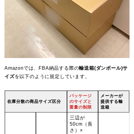
Amazonでは、FBA納品する際の
輸送箱(ダンボール)サ
イズ
を以下のように規定しています。
パッケージ
メーカーが
在庫分散の商品サイズ区分
のサイズと
提供する輸
重量の制限
送箱
三辺が
50cm（長
さ）×