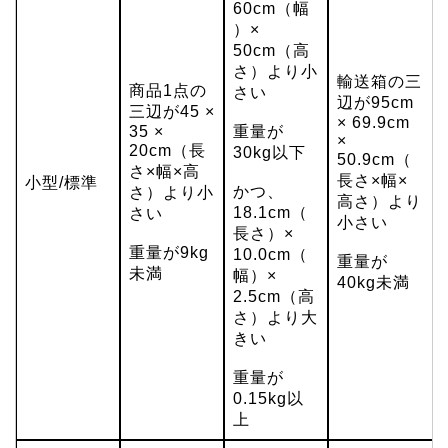
60cm（幅
）×
50cm（高
さ）より小
輸送箱の三
商品1点の
さい
辺が95cm
三辺が45 ×
× 69.9cm
35 ×
重量が
×
20cm（長
30kg以下
50.9cm（
さ×幅×高
長さ×幅×
小型/標準
かつ、
さ）より小
高さ）より
18.1cm（
さい
小さい
長さ）×
重量が9kg
10.0cm（
重量が
未満
幅）×
40kg未満
2.5cm（高
さ）より大
きい
重量が
0.15kg以
上