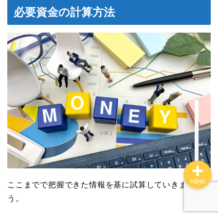
ファイナンス
必要資金の計算方法
ブログ案内
マインド
コンサル実績
せどりコンサル詳細
MENU
ここまでで把握できた情報を基に試算していきましょ
う。