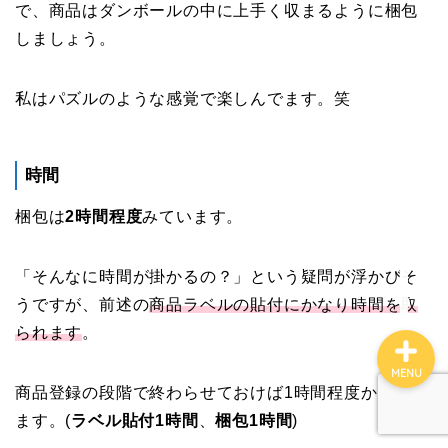
で、商品はダンボールの中に上手く収まるように梱包
ファイナンス
しましょう。
ブログ案内
私はパズルのような感覚で楽しんでます。笑
マインド
時間
コンサル実績
梱包は
2時間程度
みています。
せどりコンサル詳細
「そんなに時間が掛かるの？」という疑問が浮かびそ
うですが、前述の
商品ラベルの貼付にかなり時間を取
られます
。
MENU
商品登録の段階で終わらせておけば1時間程度かと思い
ます。(
ラベル貼付1時間
、
梱包1時間
)