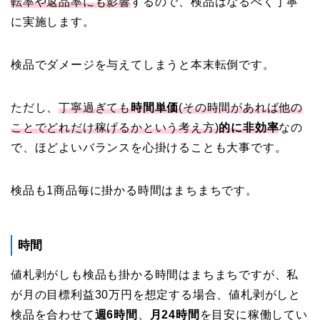
転率や返品率にも影響
するので、検品はなるべく丁寧
に実施します。
検品でダメージを与えてしまうと本末転倒です。
ただし、
丁寧過ぎても
時間単価
(その時間があれば他の
ことでどれだけ稼げるかという考え方)
的に非効率
なの
で、ほどよいバランスを心掛けることも大事です。
検品も1商品毎に掛かる時間はまちまちです。
時間
値札剥がしも検品も掛かる時間はまちまちですが、私
が月の目標利益30万円を想定する場合、値札剥がしと
検品を合わせて
週6時間
、
月24時間
を目安に稼働してい