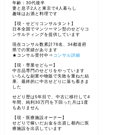
年齢：30代後半
妻と息子2人と東京で4人暮らし
趣味はお酒と料理です
【現・せどりコンサルタント】
日本全国でマンツーマン型のせどりコ
ンサルティングを提供しています
現在コンサル数累計78名、34都道府
県での実績があります
★コンサル受付中⇒
コンサル詳細
【現・専業せどらー】
中古品専門のせどりをやっています
いろんな副業や物販で失敗を重ねた結
果、最終的に中古せどりに落ち着きま
した
せどり歴は5年目で、中古に移行して4
年間、純利30万円を下回った月は1度
もありません
【現・医療施設オーナー】
せどりで稼いだお金を出資し都内に医
療施設を出店しています