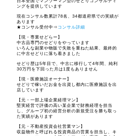
日本全国でマンツーマン型のせどりコンサルティ
ングを提供しています
現在コンサル数累計78名、34都道府県での実績が
あります
★コンサル受付中⇒
コンサル詳細
【現・専業せどらー】
中古品専門のせどりをやっています
いろんな副業や物販で失敗を重ねた結果、最終的
に中古せどりに落ち着きました
せどり歴は5年目で、中古に移行して4年間、純利
30万円を下回った月は1度もありません
【現・医療施設オーナー】
せどりで稼いだお金を出資し都内に医療施設を出
店しています
【元・一部上場企業経理マン】
堅実経営で評価の高い某企業で財務経理を担当
し、グループ初の経営分析の新規受注を勝ち取っ
た実績があります
【元・不動産投資会社営業マン】
収益物件と呼ばれる投資商品の営業を担当し、キ