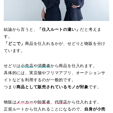
結論から言うと、
「仕入ルートの違い」
だと考えま
す。
「どこで」
商品を仕入れるかが、せどりと物販を分け
ています。
せどりは
小売店
や
消費者
から商品を仕入れます。
具体的には、実店舗やフリマアプリ、オークションサ
イトなどを利用するのが一般的です。
つまり
商品として販売されているモノが対象
です。
物販は
メーカー
や
卸業者
、
代理店
から仕入れます。
正規ルートから仕入れることになるので、
自身が小売