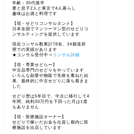
年齢：30代後半
妻と息子2人と東京で4人暮らし
趣味はお酒と料理です
【現・せどりコンサルタント】
日本全国でマンツーマン型のせどりコ
ンサルティングを提供しています
現在コンサル数累計78名、34都道府
県での実績があります
★コンサル受付中⇒
コンサル詳細
【現・専業せどらー】
中古品専門のせどりをやっています
いろんな副業や物販で失敗を重ねた結
果、最終的に中古せどりに落ち着きま
した
せどり歴は5年目で、中古に移行して4
年間、純利30万円を下回った月は1度
もありません
【現・医療施設オーナー】
せどりで稼いだお金を出資し都内に医
療施設を出店しています