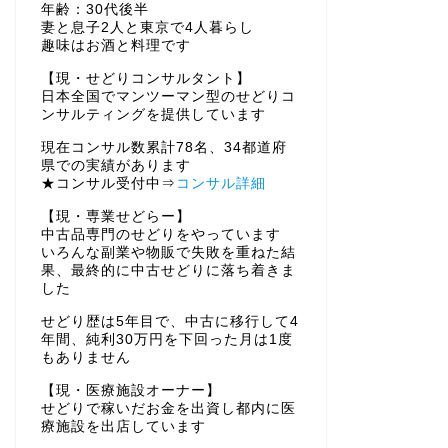
年齢：30代後半
妻と息子2人と東京で4人暮らし
趣味はお酒と料理です
【現・せどりコンサルタント】
日本全国でマンツーマン型のせどりコ
ンサルティングを提供しています
現在コンサル数累計78名、34都道府
県での実績があります
★コンサル受付中⇒
コンサル詳細
【現・専業せどらー】
中古品専門のせどりをやっています
いろんな副業や物販で失敗を重ねた結
果、最終的に中古せどりに落ち着きま
した
せどり歴は5年目で、中古に移行して4
年間、純利30万円を下回った月は1度
もありません
【現・医療施設オーナー】
せどりで稼いだお金を出資し都内に医
療施設を出店しています