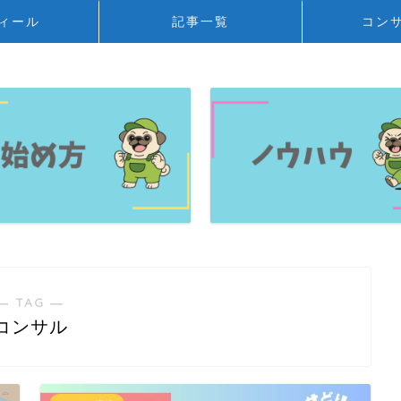
ィール
記事一覧
コン
― TAG ―
コンサル