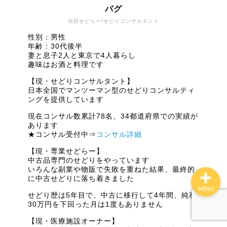
ファイナンス
パグ
現役せどらー/せどりコンサルタント
ブログ案内
性別：男性
年齢：30代後半
妻と息子2人と東京で4人暮らし
マインド
趣味はお酒と料理です
【現・せどりコンサルタント】
日本全国でマンツーマン型のせどりコンサルティ
コンサル実績
ングを提供しています
現在コンサル数累計78名、34都道府県での実績が
せどりコンサル詳細
あります
★コンサル受付中⇒
コンサル詳細
【現・専業せどらー】
中古品専門のせどりをやっています
いろんな副業や物販で失敗を重ねた結果、最終的
に中古せどりに落ち着きました
MENU
せどり歴は5年目で、中古に移行して4年間、純利
30万円を下回った月は1度もありません
【現・医療施設オーナー】