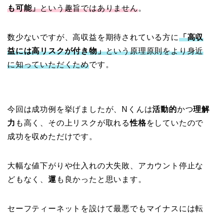
も可能」
という趣旨ではありません
。
数少ないですが、高収益を期待されている方に
「高収
益には高リスクが付き物」
という原理原則をより身近
に知っていただくため
です。
今回は成功例を挙げましたが、Nくんは
活動的
かつ
理解
力
も高く、その上リスクが取れる
性格
をしていたので
成功を収めただけです。
大幅な値下がりや仕入れの大失敗、アカウント停止な
どもなく、
運
も良かったと思います。
セーフティーネットを設けて最悪でもマイナスには転