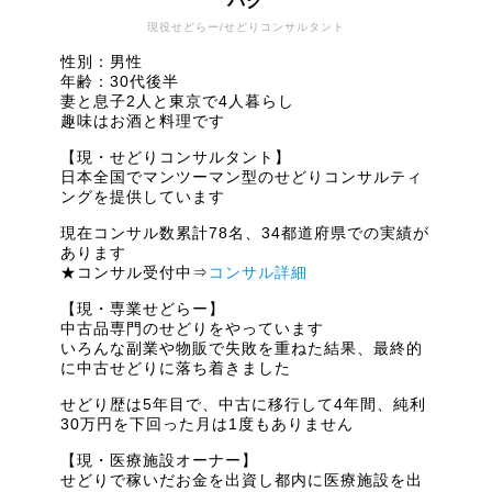
パグ
現役せどらー/せどりコンサルタント
性別：男性
年齢：30代後半
妻と息子2人と東京で4人暮らし
趣味はお酒と料理です
【現・せどりコンサルタント】
日本全国でマンツーマン型のせどりコンサルティ
ングを提供しています
現在コンサル数累計78名、34都道府県での実績が
あります
★コンサル受付中⇒
コンサル詳細
【現・専業せどらー】
中古品専門のせどりをやっています
いろんな副業や物販で失敗を重ねた結果、最終的
に中古せどりに落ち着きました
せどり歴は5年目で、中古に移行して4年間、純利
30万円を下回った月は1度もありません
【現・医療施設オーナー】
せどりで稼いだお金を出資し都内に医療施設を出